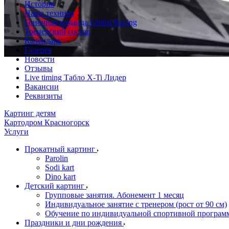
История
Наша техника
Гоночная команда Global Racing
Тренерский состав
Календарь
Галерея
Новости
Отзывы
Live timing Табло X-Ti Лидер
Вакансии
Реквизиты
Картинг детям
Картодром Красногорск
Услуги
Прокатный картинг
Parolin
Sodi kart
Dino kart
Детский картинг
Групповые занятия. Абонемент 1 месяц
Индивидуальное занятие с тренером (рост от 90 см)
Обучение по индивидуальной спортивной программе
Праздники и дни рождения