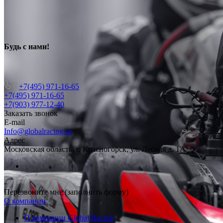
Будь с нами
!
+7(495) 971-16-65
+7(495) 971-16-65
+7(903) 977-12-40
Заказать звонок
E-mail
Info@globalracing.ru
Адрес
Московская область, г. Красногорск, ул. Лесная д. 1А
Перезвоните мне (заполнить форму)
О компании
О компании Global Racing