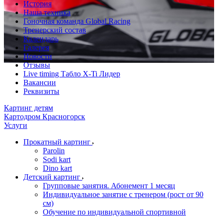
История
Наша техника
Гоночная команда Global Racing
Тренерский состав
Календарь
Галерея
Новости
Отзывы
Live timing Табло X-Ti Лидер
Вакансии
Реквизиты
Картинг детям
Картодром Красногорск
Услуги
Прокатный картинг
Parolin
Sodi kart
Dino kart
Детский картинг
Групповые занятия. Абонемент 1 месяц
Индивидуальное занятие с тренером (рост от 90
см)
Обучение по индивидуальной спортивной