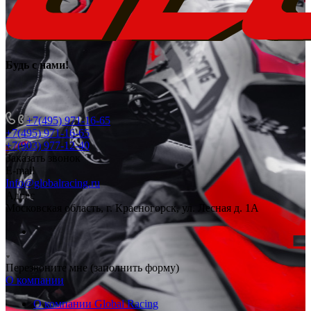
Будь с нами
!
+7(495) 971-16-65
+7(495) 971-16-65
+7(903) 977-12-40
Заказать звонок
E-mail
Info@globalracing.ru
Адрес
Московская область, г. Красногорск, ул. Лесная д. 1А
Перезвоните мне (заполнить форму)
О компании
О компании Global Racing